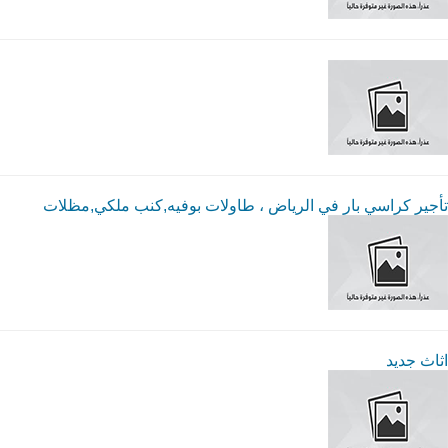
تأجير كراسي بار في الرياض ، طاولات بوفيه,كنب ملكي,مظلات
اثاث جديد