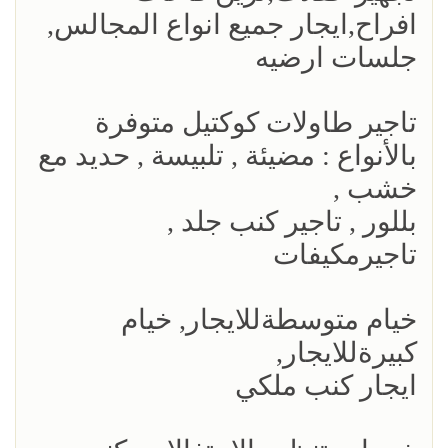
افراح,ايجار جميع انواع المجالس,
جلسات ارضيه
تاجير طاولات كوكتيل متوفرة
بالأنواع : مضيئة , تلبيسة , حديد مع
خشب ,
بللور , تاجير كنب جلد ,
تاجيرمكيفات
خيام متوسطةللايجار, خيام
كبيرةللايجار,
ايجار كنب ملكي