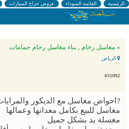
الرئيسية
القائمة السوداء
عروض حراج السيارات
» مغاسل رخام , بناء مغاسل رخام حمامات
الرياض
#31092
?احواض مغاسل مع الديكور والمرايات و
مغاسل للبيع بكامل معداتها وعمالها
مغسلة يد بشكل جميل