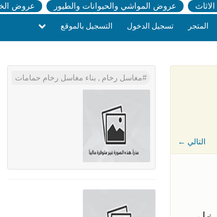
لاثاث
عروض المواشي والحيوانات والطيور
عروض الخ
المتجر
تسجيل الدخول
التسجيل بالموقع
مغاسل رخام , بناء مغاسل رخام حمامات
← التالي