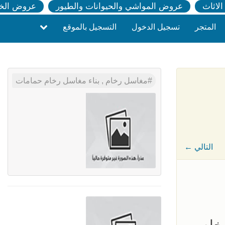
لاثاث
عروض المواشي والحيوانات والطيور
عروض الخ
المتجر
تسجيل الدخول
التسجيل بالموقع
مغاسل رخام , بناء مغاسل رخام حمامات
← التالي