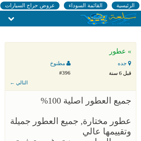
الرئيسية
القائمة السوداء
عروض حراج السيارات
» عطور
جده
مطنوخ
#396
قبل 6 سنة
← التالي
جميع العطور اصلية 100%
عطور مختارة, جميع العطور جميلة
وتقييمها عالي