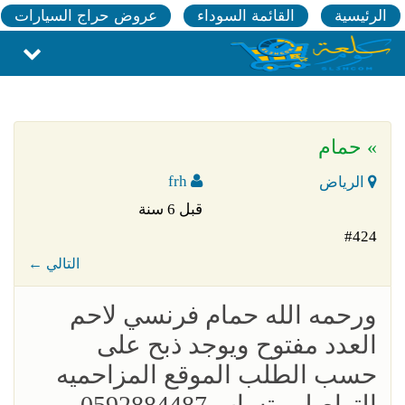
الرئيسية
القائمة السوداء
عروض حراج السيارات
» حمام
frh
الرياض
قبل 6 سنة
#424
← التالي
ورحمه الله حمام فرنسي لاحم
العدد مفتوح ويوجد ذبح على
حسب الطلب الموقع المزاحميه
التواصل وتساب 0592884487