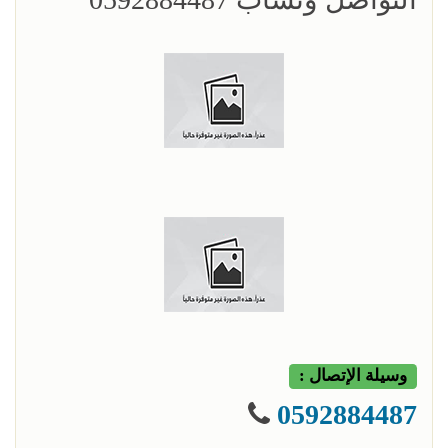
وسيلة الإتصال :
0592884487