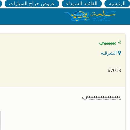
الرئيسية
القائمة السوداء
عروض حراج السيارات
» ييييييي
الشرقيه
#7018
ييييييييييييييي