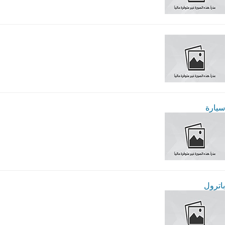
سيارة
باترول