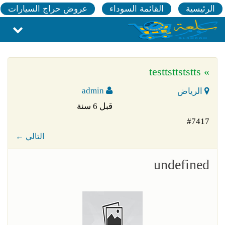
الرئيسية
القائمة السوداء
عروض حراج السيارات
» testtsttststts
admin
الرياض
قبل 6 سنة
#7417
← التالي
undefined