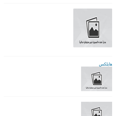
هايلكس