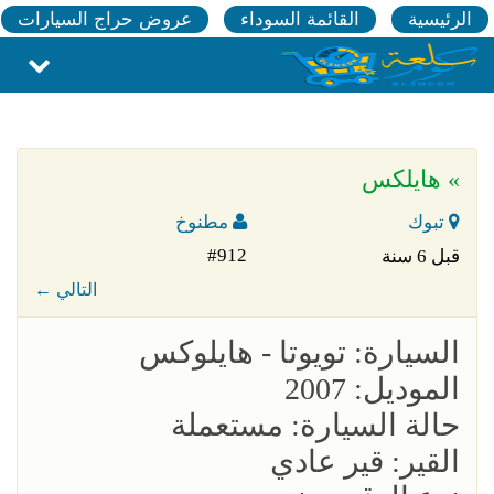
الرئيسية
القائمة السوداء
عروض حراج السيارات
» هايلكس
تبوك
مطنوخ
#912
قبل 6 سنة
← التالي
السيارة: تويوتا - هايلوكس
الموديل: 2007
حالة السيارة: مستعملة
القير: قير عادي