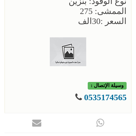
نوع الوقود: بنزين
الممشى: 275
السعر :30الف
وسيلة الإتصال :
0535174565