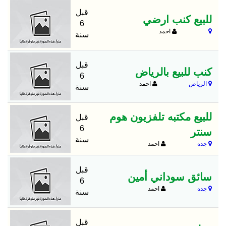
قبل
للبيع كنب ارضي
6
احمد
سنة
قبل
كنب للبيع بالرياض
6
الرياض
احمد
سنة
للبيع مكتبه تلفزيون هوم
قبل
6
سنتر
سنة
جده
احمد
قبل
سائق سوداني أمين
6
جده
احمد
سنة
قبل