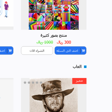
منتج بصور كثيرة
300 ريال
1000 ريال
اضف الى السله
الشراء الان
اضف
العاب
مميز