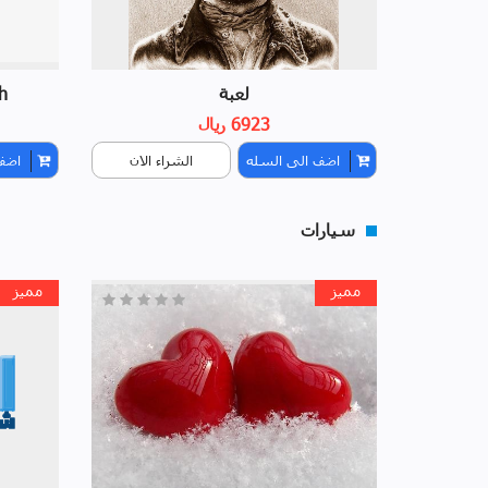
لعبة
h
6923 ريال
اضف الى السله
الشراء الان
اضف
سيارات
مميز
مميز