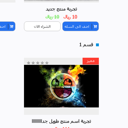
تجربة منتج جديد
10 ريال
10 ريال
اضف الى السله
الشراء الان
اضف
قسم 1
مميز
تجربة اسم منتج طويل جدااااااااا
لمعاينته على التطبيق