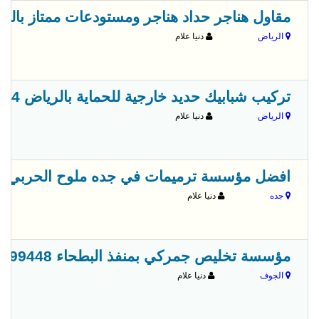
مقاول هناجر حداد هناجر ومستودعات ممتاز بالرياض 614464
الرياض
دنيا علام
تركيب شبابيك حديد خارجية للحماية بالرياض 0554614464
الرياض
دنيا علام
افضل مؤسسة ترميمات في جده ملوح الحربي 0500727567
جده
دنيا علام
مؤسسة تخليص جمركي بمنفذ البطحاء 0557799448
الجوف
دنيا علام