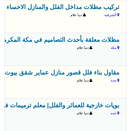
تركيب مظلات مداخل الفلل والمنازل الاحساء الشرقية 237
الشرقيه
دنيا علام
مظلات معلقة بأحدث التصاميم في مكة المكرمة 0555783894
مكه
دنيا علام
مقاول بناء فلل قصور منازل عماير شقق بيوت منازل في 
جده
دنيا علام
بويات خارجية للعمائر والفلل| معلم ترميمات في جدة 3065
جده
دنيا علام