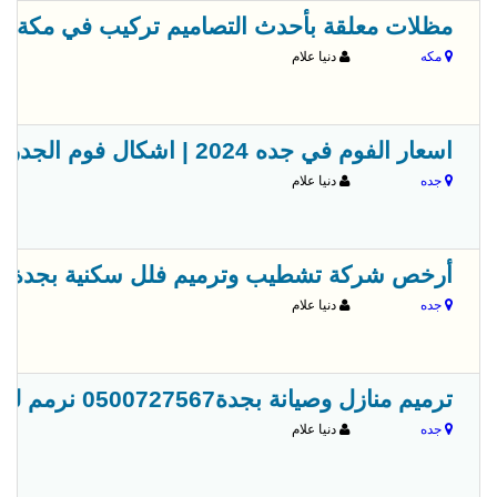
مظلات معلقة بأحدث التصاميم تركيب في مكة المكرمة 94
مكه
دنيا علام
اسعار الفوم في جده 2024 | اشكال فوم الجدران معلم رقم 0560973065
جده
دنيا علام
أرخص شركة تشطيب وترميم فلل سكنية بجدة بالصور0500727567 
جده
دنيا علام
ترميم منازل وصيانة بجدة0500727567 نرمم لك منزلك بأرخص الأسعار
جده
دنيا علام