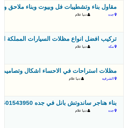
مقاول بناء وتشطيبات فل وبيوت وبناء ملاحق وترميمات 
جده
دنيا علام
تركيب افضل انواع مظلات السيارات المملكة العربية الس
مكه
دنيا علام
مظلات استراحات في الاحساء اشكال وتصاميم 0552866237
الشرقيه
دنيا علام
بناء هناجر ساندوتش بانل في جده 0501543950 وجميع مدن السعودية
جده
دنيا علام