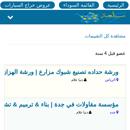
الرئيسية
القائمة السوداء
عروض حراج السيارات
مشاهدة كل التقييمات
عضو قبل 4 سنة
ورشة حداده تصنيع شبوك مزارع | ورشة الهزازي الرياض 0
الرياض
دنيا علام
مؤسسة مقاولات في جدة | بناء & ترميم & تشطيب جوال 
جده
دنيا علام