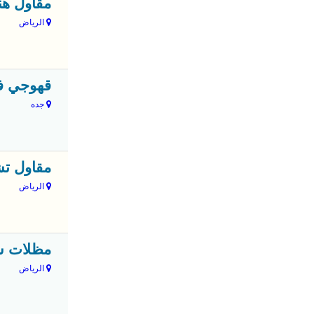
مقاول هناج
الرياض
قهوجي في 
جده
مقاول تشط
الرياض
مظلات سيا
الرياض