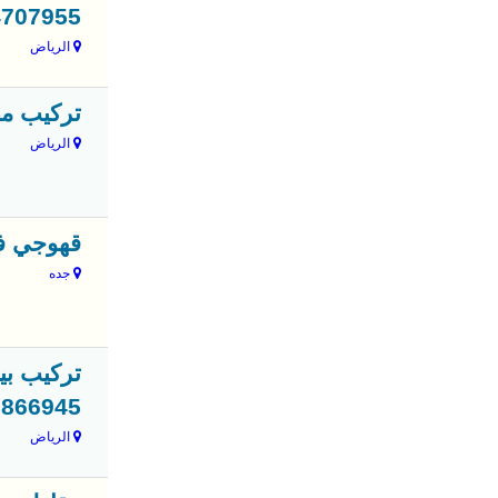
4707955
الرياض
تركيب مظلا
الرياض
قهوجي في 
جده
تركيب بي
3866945
الرياض