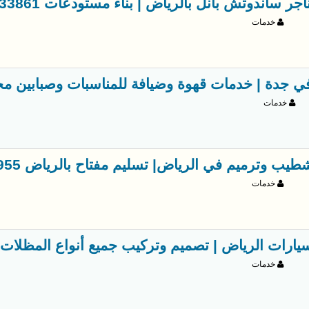
ر ساندوتش بانل بالرياض | بناء مستودعات 0551033861
خدمات
جدة | خدمات قهوة وضيافة للمناسبات وصبابين محترفين 706
خدمات
يب وترميم في الرياض| تسليم مفتاح بالرياض 0554707955
خدمات
رات الرياض | تصميم وتركيب جميع أنواع المظلات 0563866945
خدمات