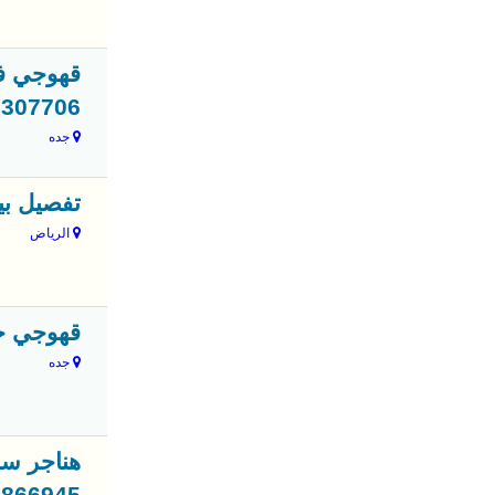
قهوجي في
9307706
جده
تفصيل بيو
الرياض
قهوجي جدة
جده
هناجر سا