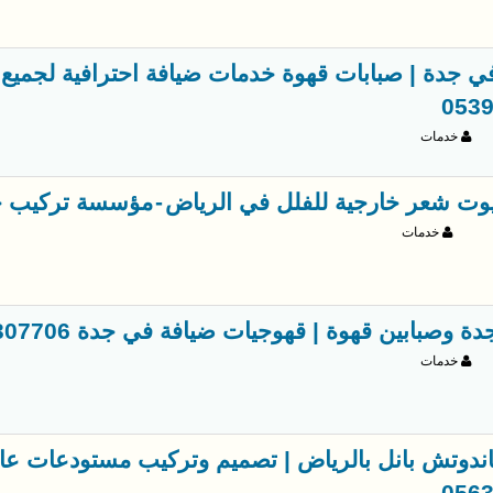
 جدة | صبابات قهوة خدمات ضيافة احترافية لجميع 
053
خدمات
ت شعر خارجية للفلل في الرياض - مؤسسة تركيب خيام 707955
خدمات
 وصبابين قهوة | قهوجيات ضيافة في جدة 0539307706
خدمات
ندوتش بانل بالرياض | تصميم وتركيب مستودعات عاز