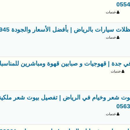
055
خدمات
ت سيارات بالرياض | بأفضل الأسعار والجودة 0563866945
خدمات
جدة | قهوجيات و صبابين قهوة ومباشرين للمناسبات 9307706
خدمات
وت شعر وخيام في الرياض | تفصيل بيوت شعر ملكية 
056
خدمات