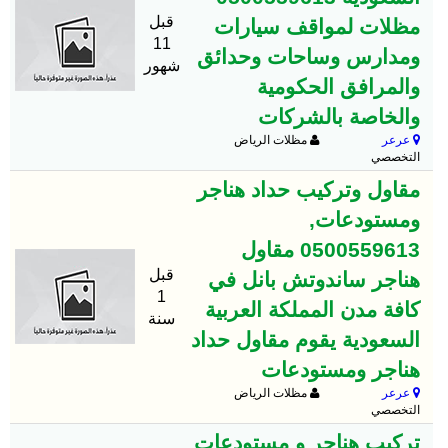
قبل
مظلات لمواقف سيارات
11
ومدارس وساحات وحدائق
شهور
والمرافق الحكومية
والخاصة بالشركات
عرعر
مظلات الرياض
التخصصي
مقاول وتركيب حداد هناجر
ومستودعات,
0500559613 مقاول
قبل
هناجر ساندوتش بانل في
1
كافة مدن المملكة العربية
سنة
السعودية يقوم مقاول حداد
هناجر ومستودعات
عرعر
مظلات الرياض
التخصصي
تركيب هناجر و مستودعات