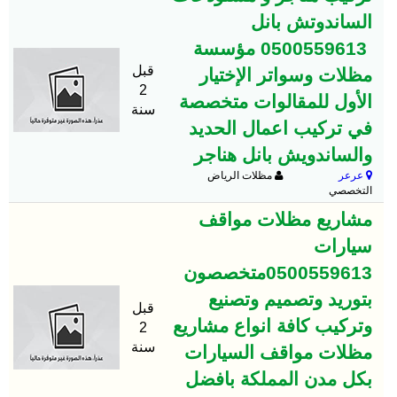
الساندوتش بانل
0500559613 مؤسسة
قبل
مظلات وسواتر الإختيار
2
الأول للمقالوات متخصصة
سنة
في تركيب اعمال الحديد
والساندويش بانل هناجر
عرعر
مظلات الرياض
التخصصي
مشاريع مظلات مواقف
سيارات
0500559613متخصصون
بتوريد وتصميم وتصنيع
قبل
وتركيب كافة انواع مشاريع
2
سنة
مظلات مواقف السيارات
بكل مدن المملكة بافضل