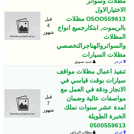
مظلات وسواتر
الاختيارالاول
O5OO559613 مظلات
قبل
4
بالريموت, ابتكارجميع انواع
شهور
المظلات
والسواتروالهناجرالتخصصي
مظلات السيارات
عرعر
جديد تسويق
‏تنفيذ اعمال مظلات مواقف
سيارات بوقت قياسي في
الانجاز ودقة في العمل مع
قبل
مواصفات عالية وضمان
7
لمدة عشر سنوات نملك
شهور
الخبرة الطويلة
0500559613
عرعر
مظلات الرياض