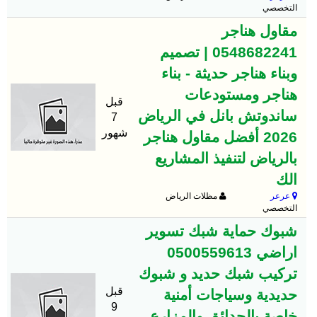
التخصصي
مقاول هناجر
0548682241 | تصميم
وبناء هناجر حديثة - بناء
هناجر ومستودعات
قبل
ساندوتش بانل في الرياض
7
شهور
2026 أفضل مقاول هناجر
بالرياض لتنفيذ المشاريع
الك
عرعر
مظلات الرياض
التخصصي
شبوك حماية شبك تسوير
اراضي 0500559613
تركيب شبك حديد و شبوك
قبل
حديدية وسياجات أمنية
9
خاصة بالحدائق والمزارع