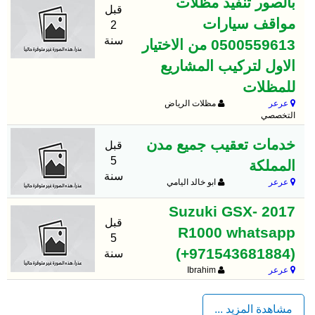
بالصور تنفيذ مظلات
قبل
مواقف سيارات
2
سنة
0500559613 من الاختيار
الاول لتركيب المشاريع
للمظلات
عرعر
مظلات الرياض
التخصصي
خدمات تعقيب جميع مدن
قبل
5
المملكة
سنة
عرعر
ابو خالد اليامي
2017 Suzuki GSX-
قبل
R1000 whatsapp
5
(+971543681884)
سنة
عرعر
Ibrahim
مشاهدة المزيد ...