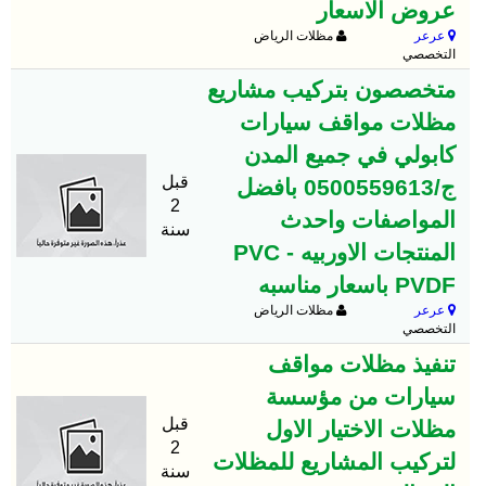
عروض الاسعار
عرعر
مظلات الرياض
التخصصي
متخصصون بتركيب مشاريع
مظلات مواقف سيارات
كابولي في جميع المدن
قبل
ج/0500559613 بافضل
2
المواصفات واحدث
سنة
المنتجات الاوربيه PVC -
PVDF باسعار مناسبه
عرعر
مظلات الرياض
التخصصي
تنفيذ مظلات مواقف
سيارات من مؤسسة
قبل
مظلات الاختيار الاول
2
لتركيب المشاريع للمظلات
سنة