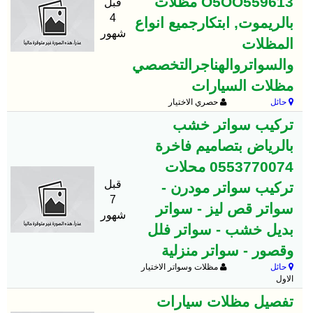
O5OO559613 مظلات
قبل
4
بالريموت, ابتكارجميع انواع
شهور
المظلات
والسواتروالهناجرالتخصصي
مظلات السيارات
حائل
حصري الاختيار
تركيب سواتر خشب
بالرياض بتصاميم فاخرة
0553770074 محلات
قبل
تركيب سواتر مودرن -
7
سواتر قص ليز - سواتر
شهور
بديل خشب - سواتر فلل
وقصور - سواتر منزلية
حائل
مظلات وسواتر الاختيار
الاول
تفصيل مظلات سيارات