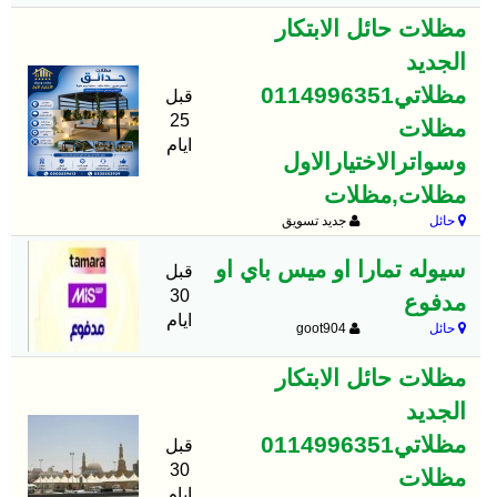
مظلات حائل الابتكار
الجديد
مظلاتي0114996351
قبل
25
مظلات
ايام
وسواترالاختيارالاول
مظلات,مظلات
حائل
جديد تسويق
سيوله تمارا او ميس باي او
قبل
30
مدفوع
ايام
حائل
goot904
مظلات حائل الابتكار
الجديد
مظلاتي0114996351
قبل
30
مظلات
ايام