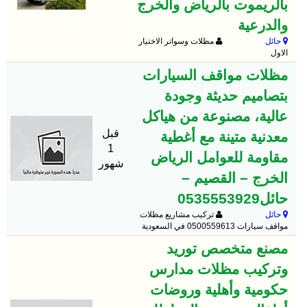
بالريموت بالرياض والخرج
والدرعية
حائل
مظلات وسواتر الاختيار
الاول
مظلات مواقف السيارات
بتصاميم حديثة وجودة
عالية، مصنوعة من هياكل
قبل
معدنية متينة مع أغطية
1
مقاومة للعوامل الرياض
شهور
الخرج – القصيم –
حائل0535553929
حائل
تركيب مشاريع مظلات
مواقف سيارات 0500559613 في السعودية
مصنع متخصص توريد
وتركيب مظلات مدارس
حكومية وأهلية وروضات