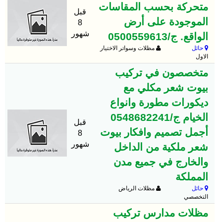
متحركة بحسب المقاسات
قبل
الموجودة على أرض
8
شهور
الواقع. ج/0500559613
حائل
مظلات وسواتر الاختيار
الاول
متخصصون في تركيب
بيوت شعر مكلي مع
ديكورات مطورة وانواع
الخيام ج/0548682241
قبل
أجمل تصميم وافكار بيوت
8
شهور
شعر ملكية من الداخل
والخارج في جميع مدن
المملكة
حائل
مظلات الرياض
التخصصي
مظلات مدارس تركيب