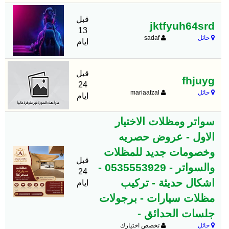
قبل
jktfyuh64srd
13
حائل
sadaf
ايام
قبل
fhjuyg
24
حائل
mariaafzal
ايام
سواتر ومظلات الاختيار
الاول - عروض حصريه
وخصومات جديد للمظلات
قبل
والسواتر - 0535553929 -
24
اشكال حديثة - تركيب
ايام
مظلات سيارات - برجولات
جلسات الحدائق -
حائل
تخصص اختيارك