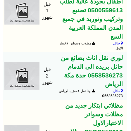
أطفال بجودة عالية لطلب
قبل
0500559613 تصنيع
1
شهور
وتركيب وتوريد في جميع
المدن المملكة العربية
السع
حائل
مظلات وسواتر الاختيار
الاول
لوري نقل اثاث بضائع من
حائل بريده الى الدمام
قبل
0558536273 جدة مكة
2
شهور
الرياض
حائل
دينا نقل عفش بالرياض
0َ558536273
مظلاتي ابتكار جديد من
مظلات وسواتر
الاختيارالاول