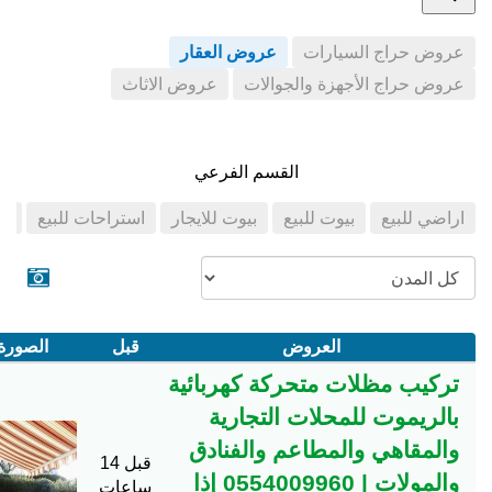
عروض حراج السيارات
عروض العقار
عروض حراج الأجهزة والجوالات
عروض الاثاث
القسم الفرعي
اراضي للبيع
بيوت للبيع
بيوت للايجار
استراحات للبيع
اس
العروض
قبل
الصورة
تركيب مظلات متحركة كهربائية
بالريموت للمحلات التجارية
والمقاهي والمطاعم والفنادق
قبل 14
والمولات | 0554009960 إذا
ساعات