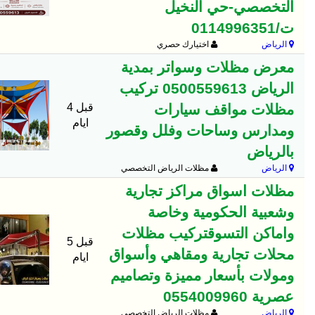
التخصصي-حي النخيل
ت/0114996351
الرياض
اختيارك حصري
معرض مظلات وسواتر بمدية
الرياض 0500559613 تركيب
مظلات مواقف سيارات
قبل 4
ايام
ومدارس وساحات وفلل وقصور
بالرياض
الرياض
مظلات الرياض التخصصي
مظلات اسواق مراكز تجارية
وشعبية الحكومية وخاصة
واماكن التسوقتركيب مظلات
قبل 5
محلات تجارية ومقاهي وأسواق
ايام
ومولات بأسعار مميزة وتصاميم
عصرية 0554009960
الرياض
مظلات الرياض التخصصي