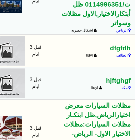
ايام
ت/0114996351 ظل
أبتكارالاختيار,الاول مظلات
وسواتر
الرياض
اشكال حصرية
dfgfdh
قبل 3
ايام
الطائف
liuyl
hjftghgf
قبل 3
ايام
مكه
liuyl
مظلات السيارات معرض
اختيارالرياض,ظل ابتكـار
مظلات السيارات:مظلات
قبل 3
الاختيار الاول- الرياض-
ايام