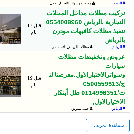
الباحه
مظلات وسواتر الاختيار الاول
تركيب مظلات مداخل المحلات
التجارية بالرياض 0554009960
قبل 17
تنفيذ مظلات كافيهات مودرن
ايام
بالرياض
الرياض
مظلات الرياض التخصصي
عروض وتخفيضات مظلات
سيارات
وسواترالاختيارالاول:معرضناالتخصصي{سواترالت
قبل 19
ج/0500559613
ايام
ت/0114996351 ظل أبتكار
الاختيارالاول,
الرياض
جديد تسويق
مشاهدة المزيد ...