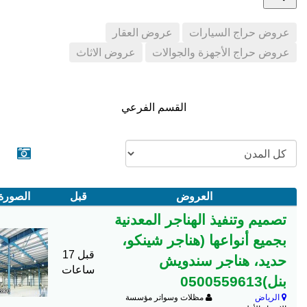
عروض حراج السيارات
عروض العقار
عروض حراج الأجهزة والجوالات
عروض الاثاث
القسم الفرعي
العروض
قبل
الصورة
تصميم وتنفيذ الهناجر المعدنية
بجميع أنواعها (هناجر شينكو،
قبل 17
حديد، هناجر سندويش
ساعات
بنل)0500559613
الرياض
مظلات وسواتر مؤسسة