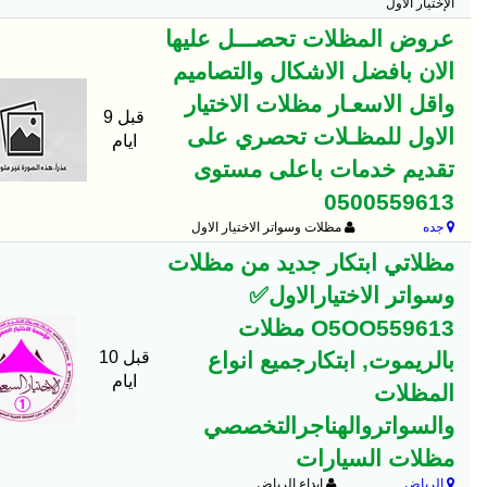
الإختيار الأول
عروض المظلات تحصـــل عليها
الان بافضل الاشكال والتصاميم
واقل الاسعـار مظلات الاختيار
قبل 9
الاول للمظـلات تحصري على
ايام
تقديم خدمات باعلى مستوى
0500559613
جده
مظلات وسواتر الاختيار الاول
مظلاتي ابتكار جديد من مظلات
وسواتر الاختيارالاول✅
O5OO559613 مظلات
بالريموت, ابتكارجميع انواع
قبل 10
ايام
المظلات
والسواتروالهناجرالتخصصي
مظلات السيارات
الرياض
ابداع الرياض