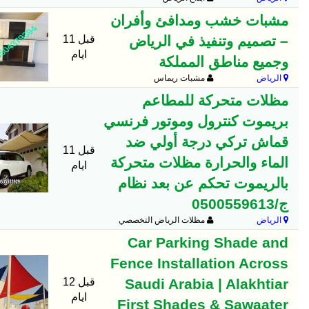
مشبات خشب ومدافئ وأفران
– تصميم وتنفيذ في الرياض
قبل 11
ايام
وجميع مناطق المملكة
الرياض
مشبات ريماس
مظلات متحركة للمطاعم
بريموت كنترول وموتور فرنسي
قماش تركي درجة أولي ضد
قبل 11
الماء والحرارة مظلات متحركة
ايام
بالريموت تحكم عن بعد نظام
ج/0500559613
الرياض
مظلات الرياض التخصصي
Car Parking Shade and
Fence Installation Across
Saudi Arabia | Alakhtiar
قبل 12
ايام
First Shades & Sawaater