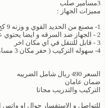
3مسامير صلب
مميزات الجهاز :
1- مصنع من الحديد القوي و وزنه 9 كج تقريبا + مقاوم ضد المياه و حرار الشمس
2 - الجهاز ضد السرقه و ايضا يحتوي علي انذار في حاله التلاعب به
3 - قابل للتنقل في اي مكان اخر
4- سهوله التركيب ( حفر مكان 3 مسامير في الارض و تركيب الجهاز عليها )
السعر 490 ريال شامل الضريبه
ضمان عامان
التركيب والتدريب مجانا
للتواصل و الاستفسار جوال او واتس 