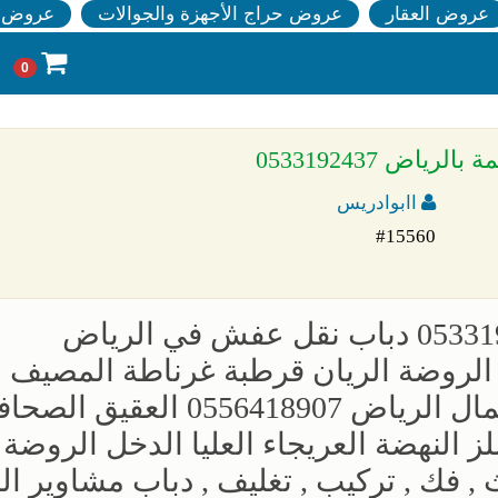
عروض العقار
عروض حراج الأجهزة والجوالات
عروض ا
0
ض 0533192437
اابوادريس
#15560
دباب لنقل الاثاث داخل الرياض 0533192437 دباب نقل عفش في الرياض
قرطبة الروضة الريان قرطبة غرناطة المصيف
النرجس الوزارات , دباب نقل اثاث شمال الرياض 0556418907 العقيق ا
 النهضة العريجاء العليا الدخل الروضة 
نسيم ‎دباب نقل اثاث , فك , تركيب , تغليف , دباب مشاوير