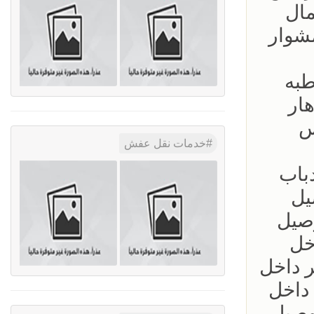
مال
شوار
طبه
هار
س
خدمات نقل عفش
0533192437 دباب مشاوير العلياء الرياض وسط الرياض 0533192437دباب
توصيل
وصيل
خل
ر داخل
 داخل
توصيل