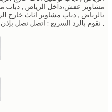
مشاوير عفش،داخل الرياض , دباب مش
بالرياض , دباب مشاوير اثاث خارج ال
, نقوم بالرد السريع : اتصل نصل بإذن الله ,, 37