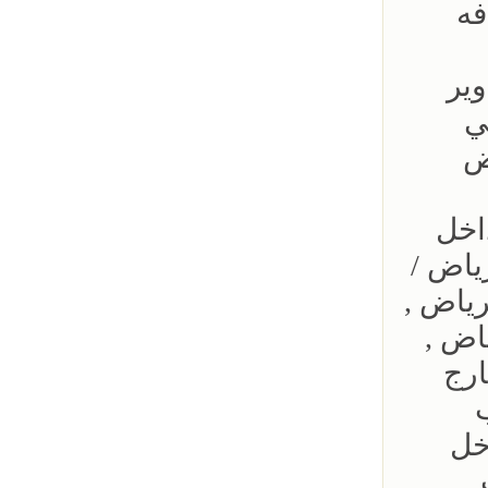
فه
وير
ح حي
ياض
اخل
ياض /
رياض ,
اض ,
ارج
خل