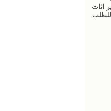
 اثاث
 للطلب