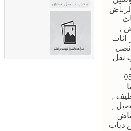
خدمات نقل عفش
لرياض
اث
 ,
 اثاث
اتصل
نقل الاثاث داخل الرياض 0533192437 دباب نقل
 0556418907
ا
يب , تغليف ,
 توصيل ,
ياض
 دباب