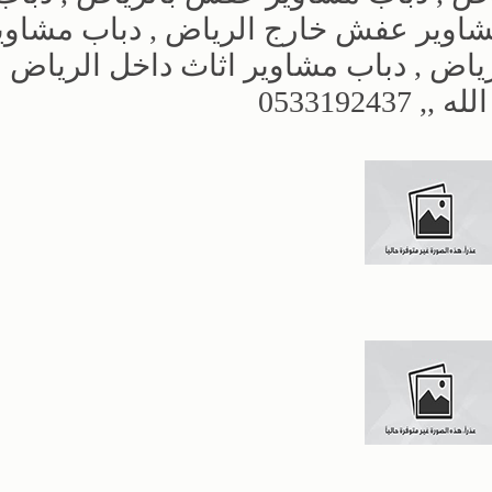
اوير عفش خارج الرياض , دباب مشاوير
رياض , دباب مشاوير اثاث داخل الرياض
05331924