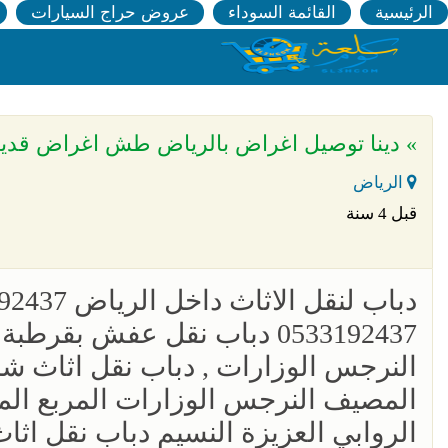
الرئيسية
القائمة السوداء
عروض حراج السيارات
» دينا توصيل اغراض بالرياض طش اغراض قديمة بالريا
الرياض
قبل 4 سنة
0533192437 دباب نقل عفش ب
المصيف النرجس الوزارات المربع الملز
الروابي العزيزة ال