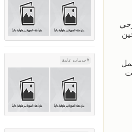
وجي
ين
خدمات عامة
مل
ت