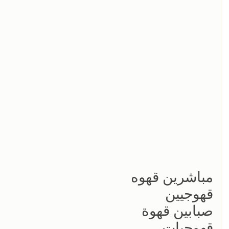
مباشرين قهوه
قهوجيين
صبابين قهوة
قهوجيات