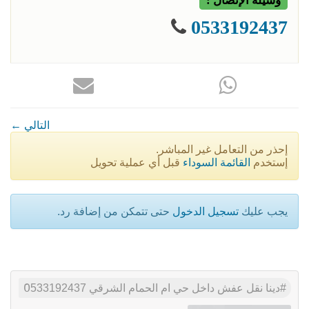
وسيلة الإتصال :
0533192437
← التالي
إحذر من التعامل غير المباشر.
إستخدم
القائمة السوداء
قبل أي عملية تحويل
يجب عليك
تسجيل الدخول
حتى تتمكن من إضافة رد.
دينا نقل عفش داخل حي ام الحمام الشرقي 0َ533192437