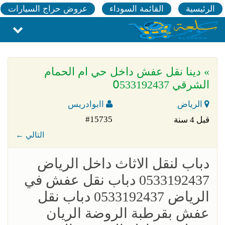
الرئيسية
القائمة السوداء
عروض حراج السيارات
» دينا نقل عفش داخل حي ام الحمام
الشرقي 0َ533192437
الرياض
اابوادريس
#15735
قبل 4 سنة
← التالي
دباب لنقل الاثاث داخل الرياض
0533192437 دباب نقل عفش في
الرياض 0533192437 دباب نقل
عفش بقرطبة الروضة الريان