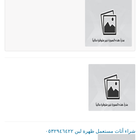
شراء أثاث مستعمل ظهرة لبن ٠٥٣٢٩٤٦٤٢٢