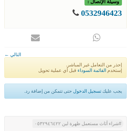
وسيلة الإتصال :
0532946423
← التالي
إحذر من التعامل غير المباشر.
إستخدم
القائمة السوداء
قبل أي عملية تحويل
يجب عليك
تسجيل الدخول
حتى تتمكن من إضافة رد.
شراء أثاث مستعمل ظهرة لبن ٠٥٣٢٩٤٦٤٢٢