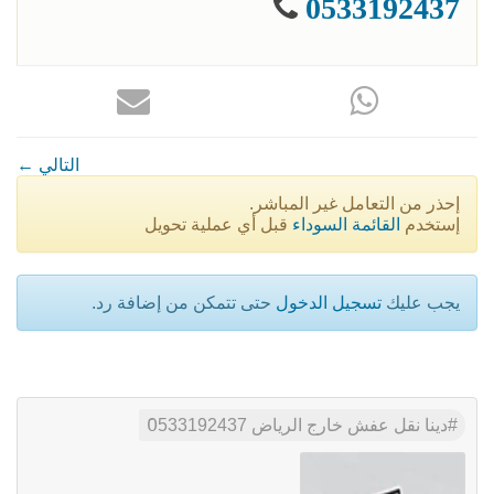
0533192437
← التالي
إحذر من التعامل غير المباشر.
إستخدم
القائمة السوداء
قبل أي عملية تحويل
يجب عليك
تسجيل الدخول
حتى تتمكن من إضافة رد.
دينا نقل عفش خارج الرياض 0َ533192437