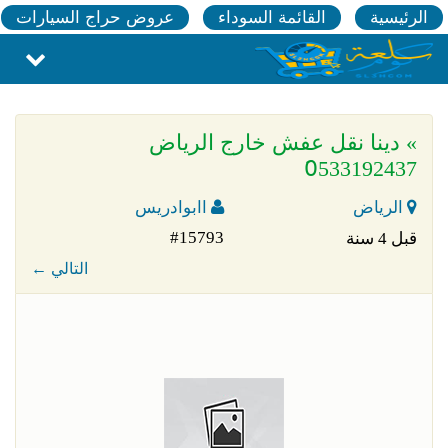
الرئيسية
القائمة السوداء
عروض حراج السيارات
» دينا نقل عفش خارج الرياض
0َ533192437
الرياض
اابوادريس
#15793
قبل 4 سنة
← التالي