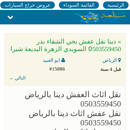
الرئيسية
القائمة السوداء
عروض حراج السيارات
» دينا نقل عفش بحي الشفاء بدر
0َ503559450 السويدي الزهرة البديعة شبرا
الرياض
ابو العبيد
#15886
قبل 4 سنة
← التالي
؜نقل اثاث العفش دينا بالرياض
0503559450
؜نقل عفش اثاث دينا بالرياض
0503559450