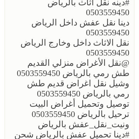
؜؜#دينه نقل اثاث بالرياض
0503559450
؜دينا نقل عفش داخل الرياض
0503559450
؜نقل الاثاث داخل وخارج الرياض
0503559450
؜؜@نقل الأغراض منزلي القديم
طش رمي بالرياض 0503559450
؜وشيل نقل اغراض قديم طش
رمي بالرياض 0503559450
؜توصيل وتحميل أغراض البيت
ترحيل بالرياض 0503559450
ونيت_نقل_عفش بالرياض
؜؜#دينا تحميل عفش بالرياض شحن