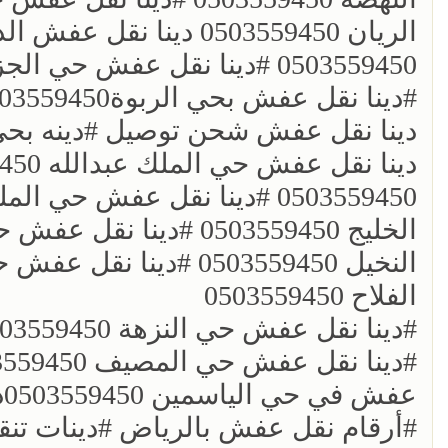
0503559450 ؜#دينا نقل عفش حي الجزيره 0503559450
دينا نقل عفش شحن توصيل ؜#دينه بحي السلمان
الفلاح 0503559450
عفش في حي الياسمين 0503559450دباب نقل عفش
؜؜#أرقام نقل عفش بالرياض ؜#دينات ت