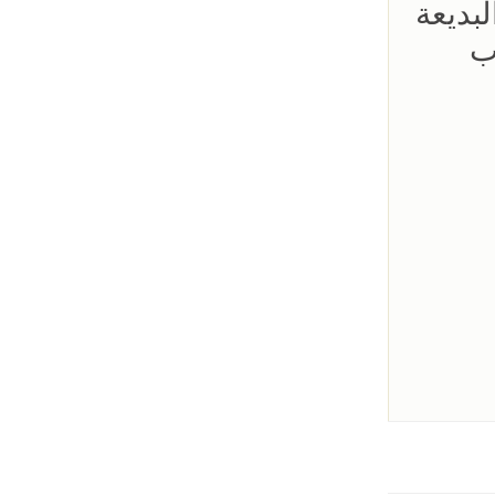
لبديعة
ب