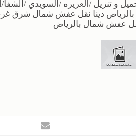
يل و تنزيل /العزيزه /السويدي /الشفا/ا
يل بالرياض دينا نقل عفش شمال شرق غر
نقل عفش شمال بالرياض