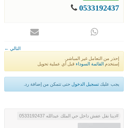
0533192437
← التالي
إحذر من التعامل غير المباشر.
إستخدم
القائمة السوداء
قبل أي عملية تحويل
يجب عليك
تسجيل الدخول
حتى تتمكن من إضافة رد.
دينا نقل عفش داخل حي الملك عبدالله 0533192437