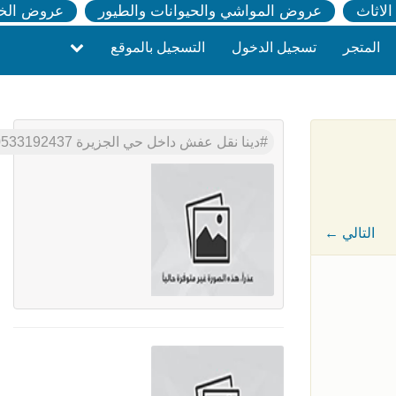
لاثاث
عروض المواشي والحيوانات والطيور
عروض الخ
المتجر
تسجيل الدخول
التسجيل بالموقع
دينا نقل عفش داخل حي الجزيرة 0533192437
← التالي