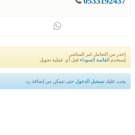
0533192437
إحذر من التعامل غير المباشر.
إستخدم
القائمة السوداء
قبل أي عملية تحويل
يجب عليك
تسجيل الدخول
حتى تتمكن من إضافة رد.