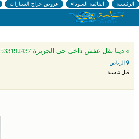
الرئيسية
القائمة السوداء
عروض حراج السيارات
» دينا نقل عفش داخل حي الجزيرة 0533192437
الرياض
قبل 4 سنة