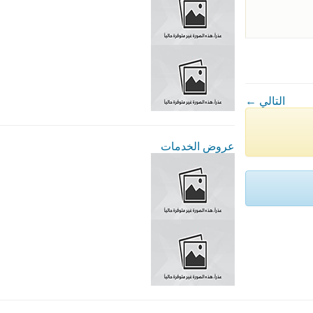
← التالي
عروض الخدمات