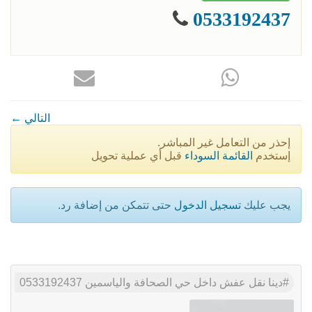
0533192437
← التالي
إحذر من التعامل غير المباشر.
إستخدم
القائمة السوداء
قبل أي عملية تحويل
يجب عليك
تسجيل الدخول
حتى تتمكن من إضافة رد.
دينا نقل عفش داخل حي الصحافة والياسمين 0533192437