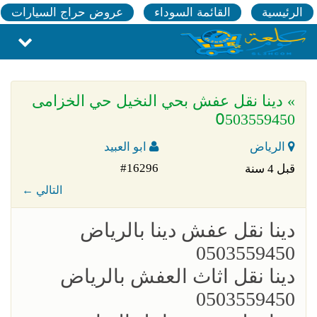
الرئيسية
القائمة السوداء
عروض حراج السيارات
» دينا نقل عفش بحي النخيل حي الخزامى
0َ503559450
الرياض
ابو العبيد
#16296
قبل 4 سنة
← التالي
؜دينا نقل عفش دينا بالرياض
0503559450
؜؜دينا نقل اثاث العفش بالرياض
0503559450