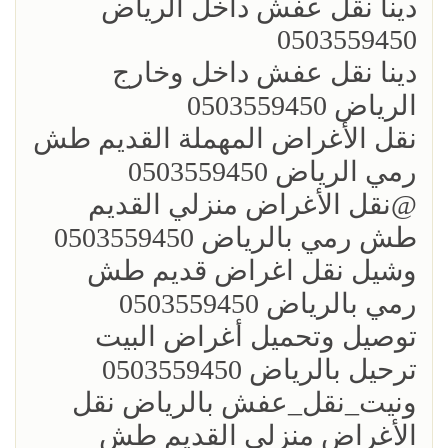
؜دينا نقل عفش داخل الرياض
0503559450
؜دينا نقل عفش داخل وخارج
الرياض 0503559450
؜نقل الأغراض المهملة القديم طش
رمي الرياض 0503559450
؜؜@نقل الأغراض منزلي القديم
طش رمي بالرياض 0503559450
؜وشيل نقل اغراض قديم طش
رمي بالرياض 0503559450
؜توصيل وتحميل أغراض البيت
ترحيل بالرياض 0503559450
ونيت_نقل_عفش بالرياض نقل
الأغراض منزلي القديم طش