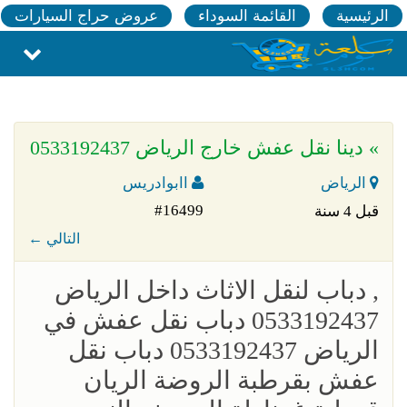
الرئيسية
القائمة السوداء
عروض حراج السيارات
» دينا نقل عفش خارج الرياض 0533192437
الرياض
اابوادريس
#16499
قبل 4 سنة
← التالي
, دباب لنقل الاثاث داخل الرياض
0533192437 دباب نقل عفش في
الرياض 0533192437 دباب نقل
عفش بقرطبة الروضة الريان