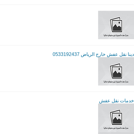
دينا نقل عفش خارج الرياض 0533192437
خدمات نقل عفش