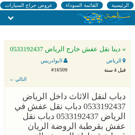
الرئيسية
القائمة السوداء
عروض حراج السيارات
» دينا نقل عفش خارج الرياض 0533192437
الرياض
اابوادريس
#16509
قبل 4 سنة
← التالي
دباب لنقل الاثاث داخل الرياض
0533192437 دباب نقل عفش في
الرياض 0533192437 دباب نقل
عفش بقرطبة الروضة الريان