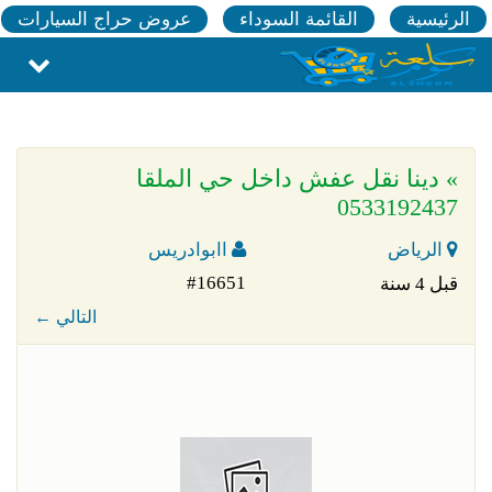
الرئيسية
القائمة السوداء
عروض حراج السيارات
» دينا نقل عفش داخل حي الملقا
0533192437
الرياض
اابوادريس
#16651
قبل 4 سنة
← التالي