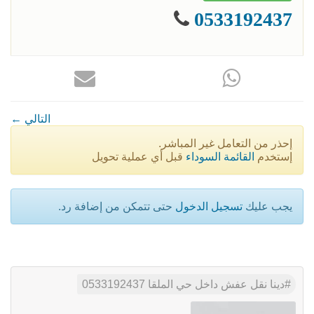
0533192437
← التالي
إحذر من التعامل غير المباشر.
إستخدم
القائمة السوداء
قبل أي عملية تحويل
يجب عليك
تسجيل الدخول
حتى تتمكن من إضافة رد.
دينا نقل عفش داخل حي الملقا 0533192437