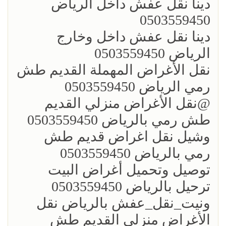
؜دينا نقل عفش داخل الرياض
0503559450
؜دينا نقل عفش داخل وخارج
الرياض 0503559450
؜نقل الأغراض المهملة القديم طش
رمي الرياض 0503559450
؜؜@نقل الأغراض منزلي القديم
طش رمي بالرياض 0503559450
؜وشيل نقل اغراض قديم طش
رمي بالرياض 0503559450
؜توصيل وتحميل أغراض البيت
ترحيل بالرياض 0503559450
ونيت_نقل_عفش بالرياض نقل
الأغراض منزلي القديم طش