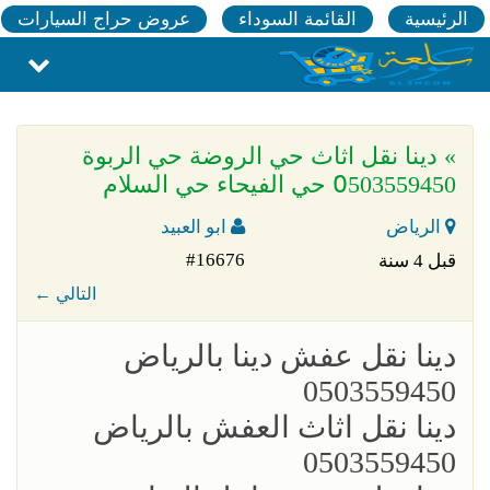
الرئيسية
القائمة السوداء
عروض حراج السيارات
» دينا نقل اثاث حي الروضة حي الربوة
0َ503559450 حي الفيحاء حي السلام
الرياض
ابو العبيد
#16676
قبل 4 سنة
← التالي
؜دينا نقل عفش دينا بالرياض
0503559450
؜؜دينا نقل اثاث العفش بالرياض
0503559450