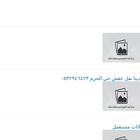
دينا نقل عفش حي الحزم ٠٥٣٢٩٤٦٤٢٣
اثاث مستعمل