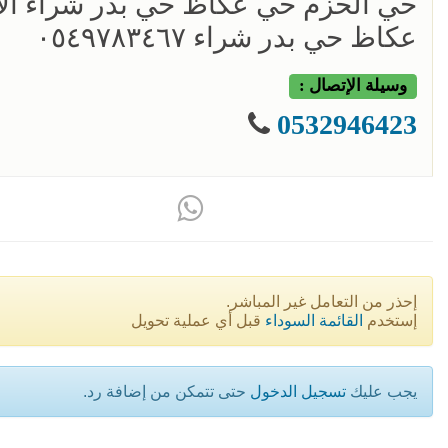
حي الحزم حي عكاظ حي بدر شراء ال
عكاظ حي بدر شراء ٠٥٤٩٧٨٣٤٦٧
وسيلة الإتصال :
0532946423
إحذر من التعامل غير المباشر.
إستخدم
القائمة السوداء
قبل أي عملية تحويل
يجب عليك
تسجيل الدخول
حتى تتمكن من إضافة رد.