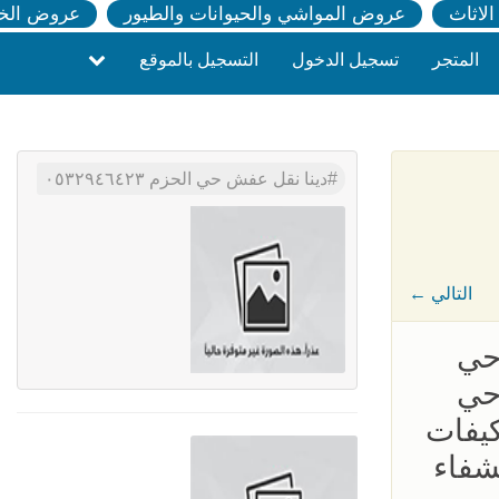
لاثاث
عروض المواشي والحيوانات والطيور
عروض الخ
المتجر
تسجيل الدخول
التسجيل بالموقع
دينا نقل عفش حي الحزم ٠٥٣٢٩٤٦٤٢٣
← التالي
حي
حي
يفات
شفاء