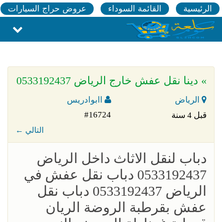
الرئيسية
القائمة السوداء
عروض حراج السيارات
» دينا نقل عفش خارج الرياض 0533192437
الرياض
اابوادريس
#16724
قبل 4 سنة
← التالي
دباب لنقل الاثاث داخل الرياض
0533192437 دباب نقل عفش في
الرياض 0533192437 دباب نقل
عفش بقرطبة الروضة الريان