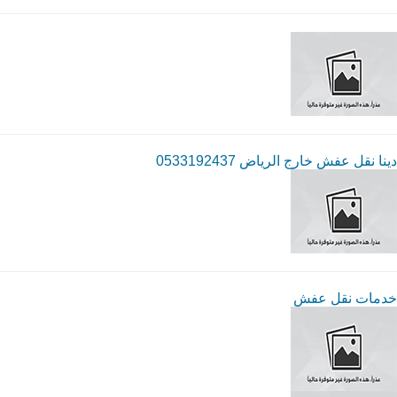
دينا نقل عفش خارج الرياض 0533192437
خدمات نقل عفش