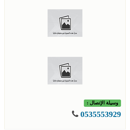
وسيلة الإتصال :
0535553929