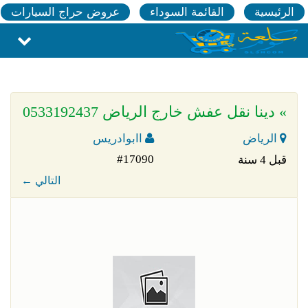
الرئيسية
القائمة السوداء
عروض حراج السيارات
» دينا نقل عفش خارج الرياض 0533192437
الرياض
اابوادريس
#17090
قبل 4 سنة
← التالي