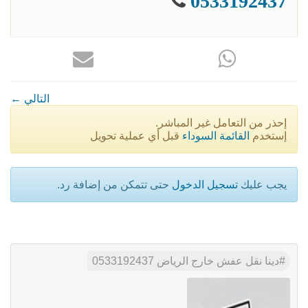
0533192437
← التالي
إحذر من التعامل غير المباشر.
إستخدم
القائمة السوداء
قبل أي عملية تحويل
يجب عليك
تسجيل الدخول
حتى تتمكن من إضافة رد.
دينا نقل عفش خارج الرياض 0533192437