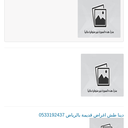
دينا طش اغراض قديمة بالرياض 0533192437