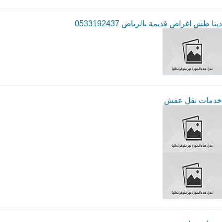
دينا طش اغراض قديمة بالرياض 0533192437
خدمات نقل عفش