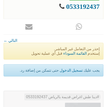
0533192437
← التالي
إحذر من التعامل غير المباشر.
إستخدم
القائمة السوداء
قبل أي عملية تحويل
يجب عليك
تسجيل الدخول
حتى تتمكن من إضافة رد.
دينا طش اغراض قديمة بالرياض 0533192437