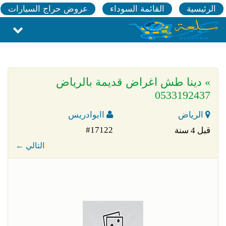
الرئيسية
القائمة السوداء
عروض حراج السيارات
» دينا طش اغراض قديمة بالرياض
0533192437
الرياض
اابوادريس
#17122
قبل 4 سنة
← التالي