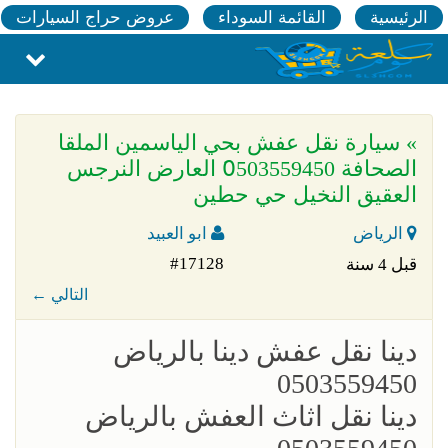
الرئيسية
القائمة السوداء
عروض حراج السيارات
» سيارة نقل عفش بحي الياسمين الملقا
الصحافة 0َ503559450 العارض النرجس
العقيق النخيل حي حطين
الرياض
ابو العبيد
#17128
قبل 4 سنة
← التالي
؜دينا نقل عفش دينا بالرياض
0503559450
؜؜دينا نقل اثاث العفش بالرياض