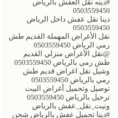
؜؜#دينه نقل العفش بالرياض
0503559450
؜دينا نقل عفش داخل الرياض
0503559450
؜نقل الأغراض المهملة القديم طش
رمي الرياض 0503559450
؜؜@نقل الأغراض منزلي القديم
طش رمي بالرياض 0503559450
؜وشيل نقل اغراض قديم طش
رمي بالرياض 0503559450
؜توصيل وتحميل أغراض البيت
ترحيل بالرياض 0503559450
ونيت_نقل_عفش بالرياض
؜؜#دينا تحميل عفش بالرياض شحن