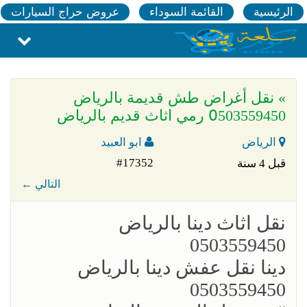
الرئيسية
القائمة السوداء
عروض حراج السيارات
» نقل أغراض طش قديمة بالرياض
0َ503559450 رمي اثاث قديم بالرياض
الرياض
ابو العبيد
#17352
قبل 4 سنة
← التالي
؜نقل اثاث دينا بالرياض
0503559450
؜دينا نقل عفش دينا بالرياض
0503559450