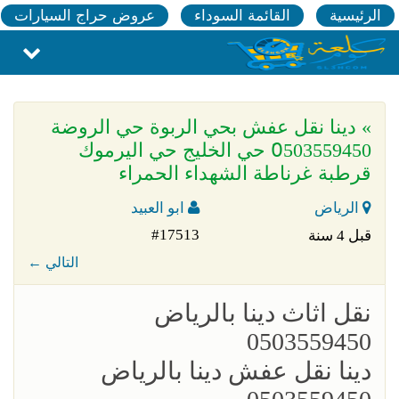
الرئيسية
القائمة السوداء
عروض حراج السيارات
» دينا نقل عفش بحي الربوة حي الروضة
0َ503559450 حي الخليج حي اليرموك
قرطبة غرناطة الشهداء الحمراء
الرياض
ابو العبيد
#17513
قبل 4 سنة
← التالي
؜نقل اثاث دينا بالرياض
0503559450
؜دينا نقل عفش دينا بالرياض