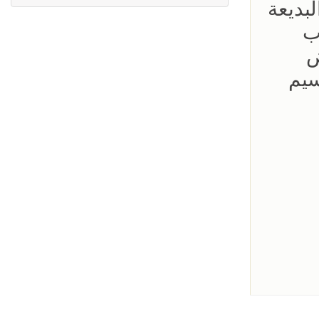
لبديعة
ب
ض
سيم