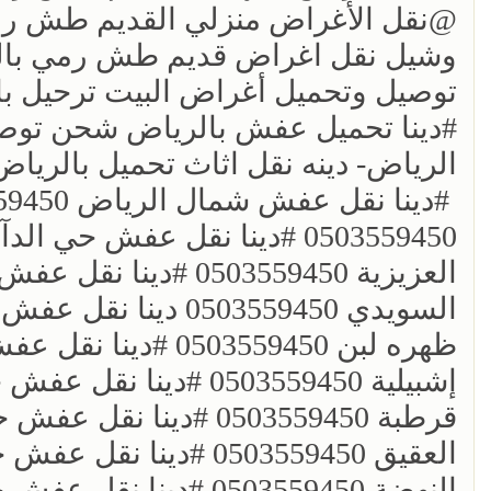
؜؜@نقل الأغراض منزلي القديم طش رمي بالري
؜وشيل نقل اغراض قديم طش رمي بالرياض 450
؜توصيل وتحميل أغراض البيت ترحيل بالرياض 0503559450 ونيت_نقل
؜؜#دينا تحميل عفش بالرياض شحن توصي
الرياض- دينه نقل اثاث تحميل بالرياض 503559450