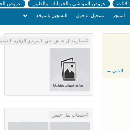
لاثاث
عروض المواشي والحيوانات والطيور
عروض الخ
المتجر
تسجيل الدخول
التسجيل بالموقع
سيارة نقل عفش بحي السويدي الزهرة البديعة 0َ503559450
← التالي
خدمات نقل عفش