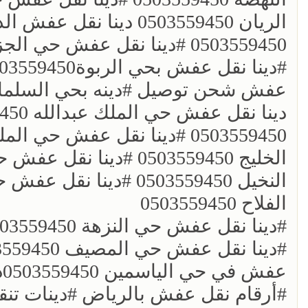
0503559450 ؜#دينا نقل عفش حي الجزيره 0503559450
عفش شحن توصيل ؜#دينه بحي السلمانية 559450
الفلاح 0503559450
عفش في حي الياسمين 0503559450دباب نقل عفش
؜؜#أرقام نقل عفش بالرياض ؜#دينات ت