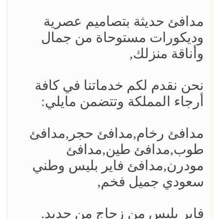
مدافئ حديثة بتصاميم عصرية
وديكورات مستوحاة من جمال
وأناقة منزلك,
نحن نقدم لكم خدماتنا في كافة
أرجاء المملكة وتتضمن مايلي:
مدافئ رخام,مدافئ حجر,مدافئ
طوب,مدافئ طين,مدافئ
مودرن,مدافئ فاير بليس وطني
سعودي جميل فخم,
فاير بليس من زجاج من حديد.