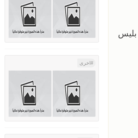
بليس
اخرى