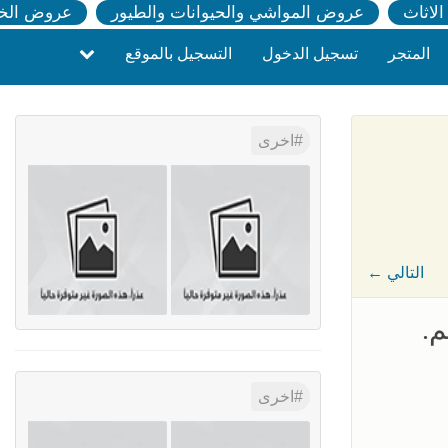
لاثاث
عروض المواشي والحيوانات والطيور
عروض الخ
المتجر
تسجيل الدخول
التسجيل بالموقع
اخرى
← التالي
م.
اخرى