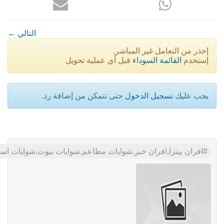
← التالي
إحذر من التعامل غير المباشر.
إستخدم
القائمة السوداء
قبل أي عملية تحويل
يجب عليك
تسجيل الدخول
حتى تتمكن من إضافة رد.
افران بيتزا,افران خبز,شوايات مطاعم,شوايات بيوت,شوايات است