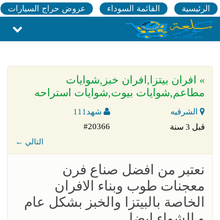
الرئيسية
القائمة السوداء
عروض حراج السيارات
» افران بيتزا,افران خبز,شوايات
مطاعم,شوايات بيوت,شوايات استراحه
الشرقيه
شهد111
#20366
قبل 3 سنة
← التالي
نعتبر من افضل صناع فرن
معجنات طوب وبناء الافران
الخاصة بالبيتزا والخبز بشكل عام
و الشواء ايضا .