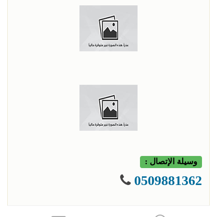
وسيلة الإتصال :
0509881362