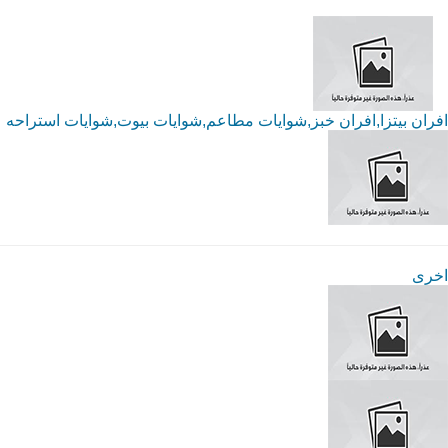
افران بيتزا,افران خبز,شوايات مطاعم,شوايات بيوت,شوايات استراحه
اخرى