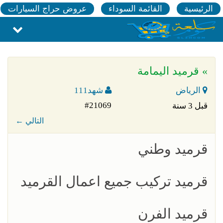
الرئيسية
القائمة السوداء
عروض حراج السيارات
» قرميد اليمامة
الرياض
شهد111
#21069
قبل 3 سنة
← التالي
قرميد وطني
قرميد تركيب جميع اعمال القرميد
قرميد الفرن