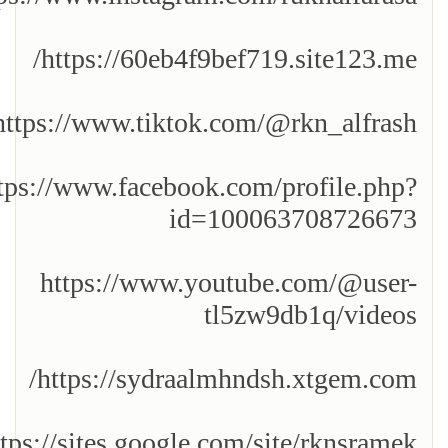
https://60eb4f9bef719.site123.me/
https://www.tiktok.com/@rkn_alfrash
tps://www.facebook.com/profile.php?
id=100063708726673
https://www.youtube.com/@user-
tl5zw9db1q/videos
https://sydraalmhndsh.xtgem.com/
tps://sites.google.com/site/rknsramek/