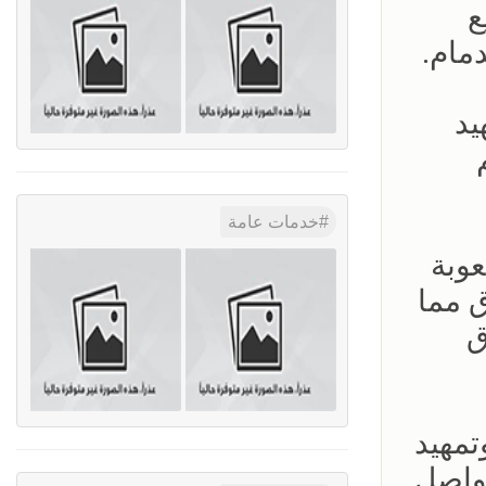
ع
مام.
يد
خدمات عامة
وبة
ق مما
ق
تمهيد
واصل