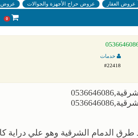
عروض العقار
عروض حراج الأجهزة والجوالات
عروض ا
0
خدمات
#22418
0536646
0536646
طرق الدمام الشرقية وهو علي دراية كا