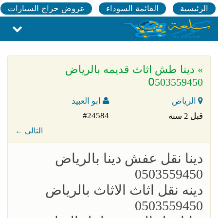
الرئيسية
القائمة السوداء
عروض حراج السيارات
» دينا طش اثاث قديمه بالرياض
0َ503559450
الرياض
ابو العبيد
#24584
قبل 2 سنة
← التالي
؜دينا نقل عفش دينا بالرياض
0503559450
؜؜دينه نقل اثاث الاثاث بالرياض
0503559450