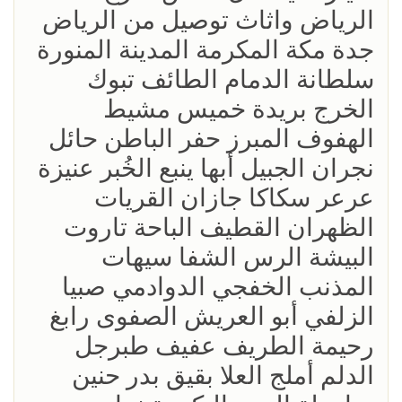
الرياض واثاث توصيل من الرياض
جدة مكة المكرمة المدينة المنورة
سلطانة الدمام الطائف تبوك
الخرج بريدة خميس مشيط
الهفوف المبرز حفر الباطن حائل
نجران الجبيل أبها ينبع الخُبر عنيزة
عرعر سكاكا جازان القريات
الظهران القطيف الباحة تاروت
البيشة الرس الشفا سيهات
المذنب الخفجي الدوادمي صبيا
الزلفي أبو العريش الصفوى رابغ
رحيمة الطريف عفيف طبرجل
الدلم أملج العلا بقيق بدر حنين