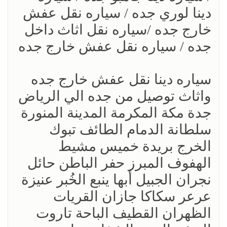
دينا لوري جده / سياره نقل عفش
خارج جده /سياره نقل اثاث داخل
جده / سياره نقل عفش خارج جده
سياره دينا نقل عفش خارج جده
واثاث توصيل من جده الي الرياض
جدة مكة المكرمة المدينة المنورة
سلطانة الدمام الطائف تبوك
الخرج بريدة خميس مشيط
الهفوف المبرز حفر الباطن حائل
نجران الجبيل أبها ينبع الخُبر عنيزة
عرعر سكاكا جازان القريات
الظهران القطيف الباحة تاروت