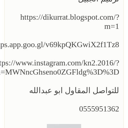
https://dikurrat.blogspot.com/?
m=1
maps.app.goo.gl/v69kpQKGwiX2f1Tz8
tps://www.instagram.com/kn2.2016/?
gsh=MWNncGhseno0ZGFldg%3D%3D
للتواصل المقاول ابو عبدالله
0555951362